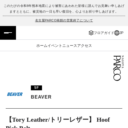
このたびの令和8年熊本地震により被害にあわれた皆様に謹んでお見舞い申しあげ
ますとともに、被災地の一日も早い復旧を、心よりお祈り申しあげます。
フロアガイド
ENGLISH
名古屋PARCO南館の営業終了について
施設案内・アクセス
繁体字
フロアガイド
JP
イベント・ポップアップ
簡体字
ホーム
イベント
ニュース
アクセス
ニュース
한국어
レストラン・カフェ
ภาษาไทย
TAX FREE
日本語
5F
BEAVER
PARCOメンバーズ
【Tory Leather/トリーレザー】 Hoof
JP