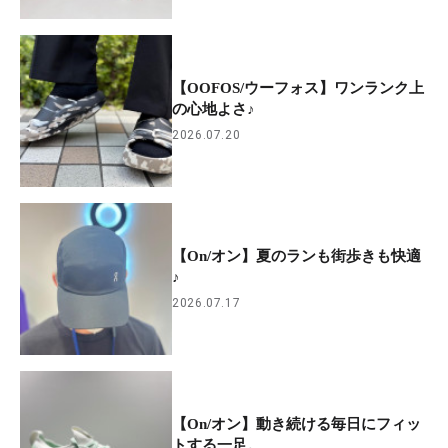
【OOFOS/ウーフォス】ワンランク上
の心地よさ♪
2026.07.20
【On/オン】夏のランも街歩きも快適
♪
2026.07.17
【On/オン】動き続ける毎日にフィッ
トする一足。