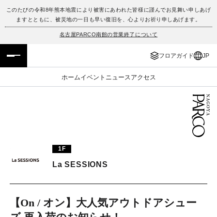
このたびの令和8年熊本地震により被害にあわれた皆様に謹んでお見舞い申しあげ
ますとともに、被災地の一日も早い復旧を、心よりお祈り申しあげます。
フロアガイド
ENGLISH
名古屋PARCO南館の営業終了について
施設案内・アクセス
繁体字
フロアガイド
JP
イベント・ポップアップ
簡体字
ホーム
イベント
ニュース
アクセス
ニュース
한국어
レストラン・カフェ
ภาษาไทย
TAX FREE
日本語
1F
La SESSIONS
PARCOメンバーズ
【On / オン】大人気アウトドアシュー
JP