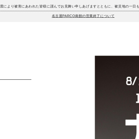
地震により被害にあわれた皆様に謹んでお見舞い申しあげますとともに、被災地の一日
名古屋PARCO南館の営業終了について