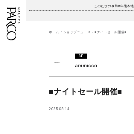
このたびの令和8年熊本
ホーム
ショップニュース
■ナイトセール開催■
フロアガイド
ENGLISH
3F
施設案内・アクセス
繁体字
ammicco
イベント・ポップアップ
簡体字
ニュース
한국어
■ナイトセール開催■
レストラン・カフェ
ภาษาไทย
2025.08.14
TAX FREE
日本語