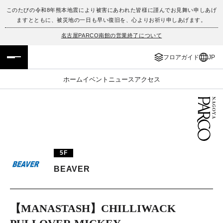
このたびの令和8年熊本地震により被害にあわれた皆様に謹んでお見舞い申しあげ
ますとともに、被災地の一日も早い復旧を、心よりお祈り申しあげます。
フロアガイド
ENGLISH
名古屋PARCO南館の営業終了について
施設案内・アクセス
繁体字
フロアガイド
JP
イベント・ポップアップ
簡体字
ホーム
イベント
ニュース
アクセス
ニュース
한국어
レストラン・カフェ
ภาษาไทย
TAX FREE
日本語
5F
BEAVER
PARCOメンバーズ
【MANASTASH】CHILLIWACK
JP