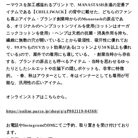
ーマウスを加工感溢れるプリントで、MANASTASH永遠の定番ア
イテムである【CHILLIWACK】の背中に載せた、どちらのファン
も喜ぶアイテム・ブランド創業時からのManastashの原点であ
る、オリジナルのヘンプコットンツイルを使用(コットンはオーガ
ニックコットンを使用) ・ヘンプは天然の抗菌・消臭作用を持ち、
繊維に無数の穴が開いていることから吸湿性、吸汗性に優れてお
り、99.9%ものUVカット効果がある(コットンより50％以上も優れ
ている)ので、屋外での着用にも適している。 ・創業当時から存在
する、ブランドの原点とも呼べるアイテム ・当時を思わせるゆっ
たりとしたシルエットや左脇下の隠しポケットも、非常に特徴
的。 ・春、秋はアウターとして、冬はインナーとしても着用が可
能な、汎用性の広いアイテム。
オンラインストアはこちらから。
https://online.parco.jp/shop/g/gP002119-04360/
お電話やInstagramのDMにてご予約、取り置きを受け付けており
ます。