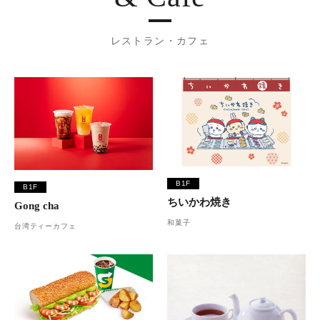
レストラン・カフェ
B1F
B1F
ちいかわ焼き
Gong cha
和菓子
台湾ティーカフェ