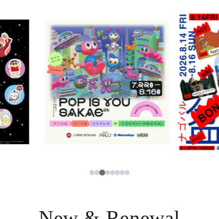
ニュース
한국어
レストラン・カフェ
ภาษาไทย
TAX FREE
日本語
PARCOメンバーズ
JP
3
1
2
4
5
6
7
8
New & Renewal