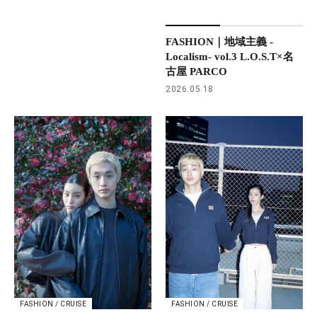
FASHION｜地域主義 -
Localism- vol.3 L.O.S.T×名
古屋 PARCO
2026.05.18
FASHION / CRUISE
FASHION / CRUISE