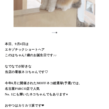
5
1
2
3
4
本日、9月4日は
エキゾチックショートヘア
このはちゃん7歳のお誕生日です♪♪
なでなでが好きな
当店の看板ネコちゃんです♡
今年6月に開催されたMOFFネコ総選挙(予選)では、
名古屋PARCO店で人気
No. 1にも輝いたネコちゃんでもあります⭐︎
おやつはカリカリ派です❤︎