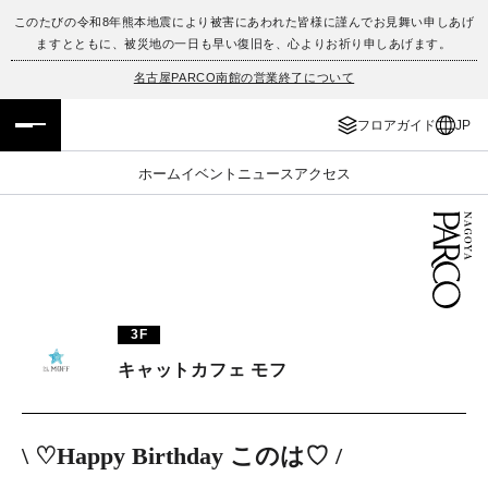
このたびの令和8年熊本地震により被害にあわれた皆様に謹んでお見舞い申しあげ
ますとともに、被災地の一日も早い復旧を、心よりお祈り申しあげます。
フロアガイド
ENGLISH
名古屋PARCO南館の営業終了について
施設案内・アクセス
繁体字
フロアガイド
JP
イベント・ポップアップ
簡体字
ホーム
イベント
ニュース
アクセス
ニュース
한국어
レストラン・カフェ
ภาษาไทย
TAX FREE
日本語
3F
キャットカフェ モフ
PARCOメンバーズ
\ ♡Happy Birthday このは♡ /
JP