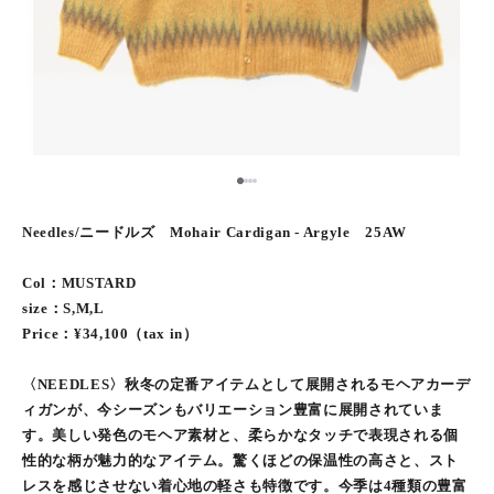
1
2
3
4
Needles/ニードルズ Mohair Cardigan - Argyle 25AW
Col：MUSTARD
size：S,M,L
Price：¥34,100（tax in）
〈NEEDLES〉秋冬の定番アイテムとして展開されるモヘアカーデ
ィガンが、今シーズンもバリエーション豊富に展開されていま
す。美しい発色のモヘア素材と、柔らかなタッチで表現される個
性的な柄が魅力的なアイテム。驚くほどの保温性の高さと、スト
レスを感じさせない着心地の軽さも特徴です。今季は4種類の豊富