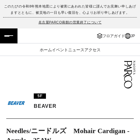
このたびの令和8年熊本地震により被害にあわれた皆様に謹んでお見舞い申しあげ
ますとともに、被災地の一日も早い復旧を、心よりお祈り申しあげます。
フロアガイド
ENGLISH
名古屋PARCO南館の営業終了について
施設案内・アクセス
繁体字
フロアガイド
JP
イベント・ポップアップ
簡体字
ホーム
イベント
ニュース
アクセス
ニュース
한국어
レストラン・カフェ
ภาษาไทย
TAX FREE
日本語
5F
BEAVER
PARCOメンバーズ
Needles/ニードルズ Mohair Cardigan -
JP