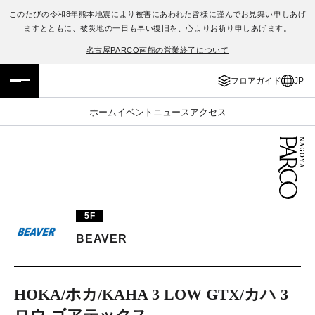
このたびの令和8年熊本地震により被害にあわれた皆様に謹んでお見舞い申しあげ
ますとともに、被災地の一日も早い復旧を、心よりお祈り申しあげます。
フロアガイド
ENGLISH
名古屋PARCO南館の営業終了について
施設案内・アクセス
繁体字
フロアガイド
JP
イベント・ポップアップ
簡体字
ホーム
イベント
ニュース
アクセス
ニュース
한국어
レストラン・カフェ
ภาษาไทย
TAX FREE
日本語
5F
BEAVER
PARCOメンバーズ
HOKA/ホカ/KAHA 3 LOW GTX/カハ 3
JP