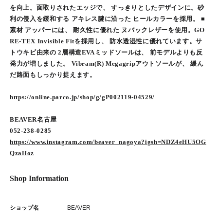
を向上。面取りされたエッジで、 すっきりとしたデザインに。砂
利の侵入を緩和する アキレス腱に沿った ヒールカラーを採用。 ■
素材 アッパーには、 耐久性に優れた ヌバックレザーを使用。GO
RE-TEX Invisible Fitを採用し、 防水透湿性に優れています。サ
トウキビ由来の 2層構造EVAミッドソールは、 前モデルよりも反
発力が増しました。 Vibram(R) Megagripアウトソールが、 緩ん
だ路面もしっかり捉えます。
https://online.parco.jp/shop/g/gP002119-04529/
BEAVER名古屋
052-238-0285
https://www.instagram.com/beaver_nagoya?igsh=NDZ4eHU5OG
QzaHoz
Shop Information
ショップ名
BEAVER