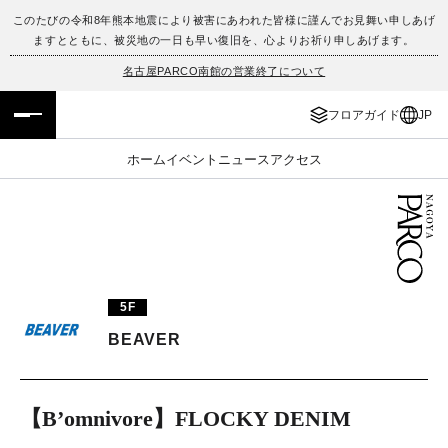
このたびの令和8年熊本地震により被害にあわれた皆様に謹んでお見舞い申しあげ
ますとともに、被災地の一日も早い復旧を、心よりお祈り申しあげます。
フロアガイド
ENGLISH
名古屋PARCO南館の営業終了について
施設案内・アクセス
繁体字
フロアガイド
JP
イベント・ポップアップ
簡体字
ホーム
イベント
ニュース
アクセス
ニュース
한국어
レストラン・カフェ
ภาษาไทย
TAX FREE
日本語
5F
BEAVER
PARCOメンバーズ
【B’omnivore】FLOCKY DENIM
JP