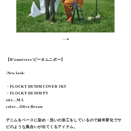
5
1
2
3
4
【B’omnivore/ビーオムニボー】
-New look-
・FLOCKY DENIM COVER JKT
・FLOCKY DENIM PT
size…M.L
color…Olive.Brown
デニムをベースに染め・洗いの加工をしているので経年変化でサ
ビのような風合いが出てくるアイテム。