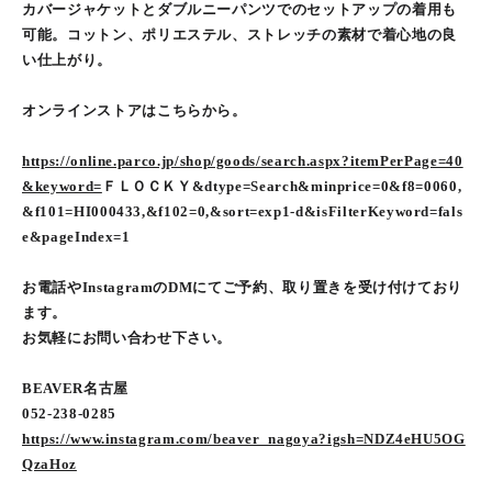
カバージャケットとダブルニーパンツでのセットアップの着用も
可能。コットン、ポリエステル、ストレッチの素材で着心地の良
い仕上がり。
オンラインストアはこちらから。
https://online.parco.jp/shop/goods/search.aspx?itemPerPage=40
&keyword=
ＦＬＯＣＫＹ&dtype=Search&minprice=0&f8=0060,
&f101=HI000433,&f102=0,&sort=exp1-d&isFilterKeyword=fals
e&pageIndex=1
お電話やInstagramのDMにてご予約、取り置きを受け付けており
ます。
お気軽にお問い合わせ下さい。
BEAVER名古屋
052-238-0285
https://www.instagram.com/beaver_nagoya?igsh=NDZ4eHU5OG
QzaHoz