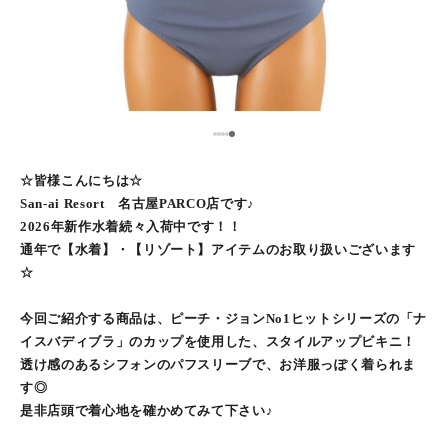
5
1
2
3
4
☆皆様こんにちは☆
San-ai Resort 名古屋PARCO店です♪
2026年新作水着続々入荷中です！！
通年で【水着】・【リゾート】アイテムのお取り扱いございます
☆
今回ご紹介する商品は、ピーチ・ジョンNo1ヒットシリーズの「ナ
イスバディブラ」のカップを使用した、スタイルアップビキニ！
透け感のあるシフォンのパフスリーブで、お洋服っぽく着られま
す◎
是非店頭で着心地を確かめてみて下さい♪