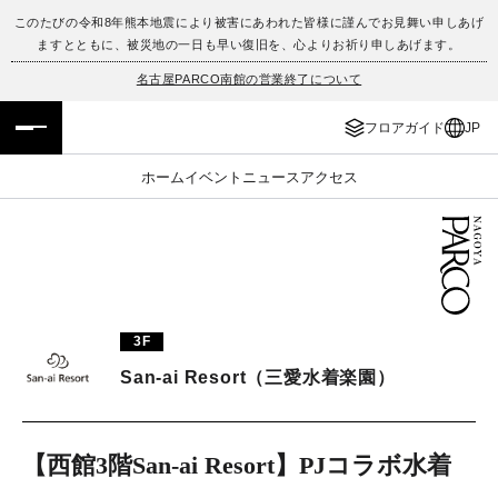
このたびの令和8年熊本地震により被害にあわれた皆様に謹んでお見舞い申しあげ
ますとともに、被災地の一日も早い復旧を、心よりお祈り申しあげます。
フロアガイド
ENGLISH
名古屋PARCO南館の営業終了について
施設案内・アクセス
繁体字
フロアガイド
JP
イベント・ポップアップ
簡体字
ホーム
イベント
ニュース
アクセス
ニュース
한국어
レストラン・カフェ
ภาษาไทย
TAX FREE
日本語
3F
San-ai Resort（三愛水着楽園）
PARCOメンバーズ
【西館3階San-ai Resort】PJコラボ水着
JP