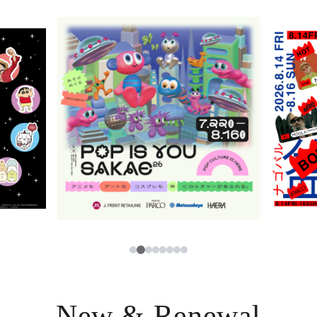
ニュース
한국어
レストラン・カフェ
ภาษาไทย
TAX FREE
日本語
PARCOメンバーズ
JP
2
1
3
4
5
6
7
8
New & Renewal