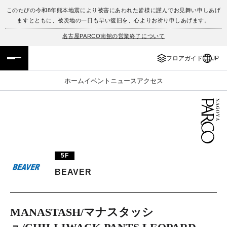
このたびの令和8年熊本地震により被害にあわれた皆様に謹んでお見舞い申しあげ
ますとともに、被災地の一日も早い復旧を、心よりお祈り申しあげます。
フロアガイド
ENGLISH
名古屋PARCO南館の営業終了について
施設案内・アクセス
繁体字
フロアガイド
JP
イベント・ポップアップ
簡体字
ホーム
イベント
ニュース
アクセス
ニュース
한국어
レストラン・カフェ
ภาษาไทย
TAX FREE
日本語
5F
BEAVER
PARCOメンバーズ
MANASTASH/マナスタッシ
JP