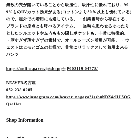
無数の穴が開いていることから吸湿性、吸汗性に優れており、99.
9%ものUVカット効果がある(コットンより50％以上も優れている)
ので、屋外での着用にも適している。 ・創業当時から存在する、
ブランドの原点とも呼べるアイテム。 ・当時を思わせるゆったり
としたシルエットや左内ももの隠しポケットも、非常に特徴的。
・厚すぎず薄すぎずの素材で、オールシーズン着用が可能。 ・ウ
ェストはヒモとゴムの仕様で、非常にリラックスして着用出来る
パンツ
https://online.parco.jp/shop/g/gP002119-04778/
BEAVER名古屋
052-238-0285
https://www.instagram.com/beaver_nagoya?igsh=NDZ4eHU5OG
QzaHoz
Shop Information