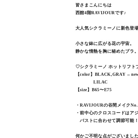
皆さまこんにちは
西館4階RAVIJOURです♪
大人気シクラミーノに新色登場‼
小さな鉢に広がる花の宇宙。
静かな情熱を胸に秘めたブラ
♡シクラミーノ ホットリフト
【color】BLACK,GRAY ←new 
LILAC
【size】B65〜E75
・RAVIJOURの谷間メイクNo
・前中心のクロスコードはア
バストに合わせて調節可能
何かご不明な点がございました