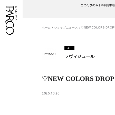
このたびの令和8年熊本
ホーム
ショップニュース
♡NEW COLORS DROP
フロアガイド
ENGLISH
4F
施設案内・アクセス
繁体字
ラヴィジュール
イベント・ポップアップ
簡体字
ニュース
한국어
♡NEW COLORS DRO
レストラン・カフェ
ภาษาไทย
2025.10.20
TAX FREE
日本語