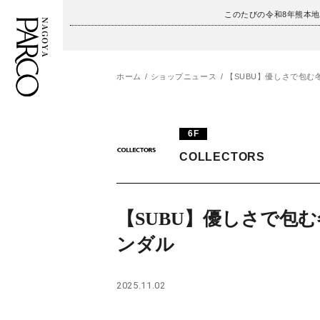
このたびの令和8年熊本
ホーム
ショップニュース
【SUBU】優しさで包む
フロアガイド
ENGLISH
6F
施設案内・アクセス
繁体字
COLLECTORS
イベント・ポップアップ
簡体字
ニュース
한국어
【SUBU】優しさで包
ンダル
レストラン・カフェ
ภาษาไทย
TAX FREE
日本語
2025.11.02