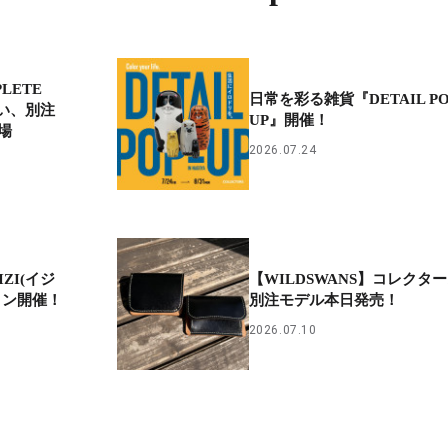
LETE
日常を彩る雑貨『DETAIL PO
い、別注
UP』開催！
場
2026.07.24
ZI(イジ
【WILDSWANS】コレクタ
ョン開催！
別注モデル本日発売！
2026.07.10