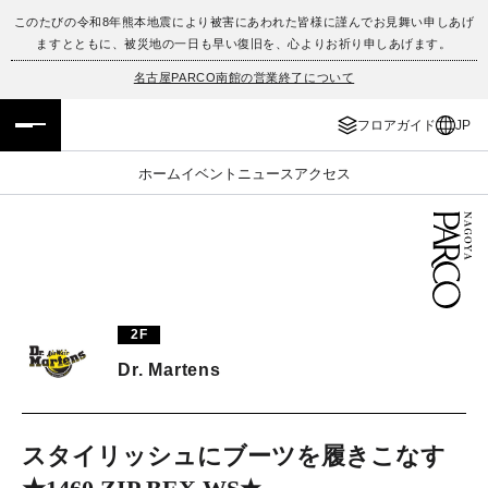
このたびの令和8年熊本地震により被害にあわれた皆様に謹んでお見舞い申しあげ
ますとともに、被災地の一日も早い復旧を、心よりお祈り申しあげます。
フロアガイド
ENGLISH
名古屋PARCO南館の営業終了について
施設案内・アクセス
繁体字
フロアガイド
JP
イベント・ポップアップ
簡体字
ホーム
イベント
ニュース
アクセス
ニュース
한국어
レストラン・カフェ
ภาษาไทย
TAX FREE
日本語
2F
Dr. Martens
PARCOメンバーズ
スタイリッシュにブーツを履きこなす
JP