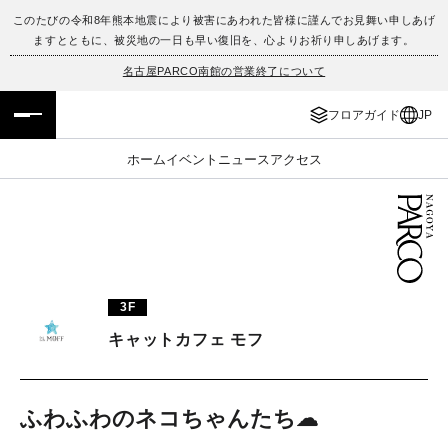
このたびの令和8年熊本地震により被害にあわれた皆様に謹んでお見舞い申しあげ
ますとともに、被災地の一日も早い復旧を、心よりお祈り申しあげます。
フロアガイド
ENGLISH
名古屋PARCO南館の営業終了について
施設案内・アクセス
繁体字
フロアガイド
JP
イベント・ポップアップ
簡体字
ホーム
イベント
ニュース
アクセス
ニュース
한국어
レストラン・カフェ
ภาษาไทย
TAX FREE
日本語
3F
キャットカフェ モフ
PARCOメンバーズ
ふわふわのネコちゃんたち☁︎
JP