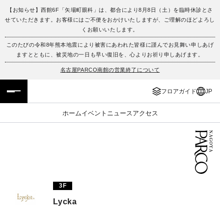
【お知らせ】西館6F「矢場町眼科」は、都合により8月8日（土）を臨時休診とさ
せていただきます。お客様にはご不便をおかけいたしますが、ご理解のほどよろし
フロアガイド
ENGLISH
くお願いいたします。
このたびの令和8年熊本地震により被害にあわれた皆様に謹んでお見舞い申しあげ
施設案内・アクセス
繁体字
ますとともに、被災地の一日も早い復旧を、心よりお祈り申しあげます。
名古屋PARCO南館の営業終了について
イベント・ポップアップ
簡体字
フロアガイド
JP
ニュース
한국어
ホーム
イベント
ニュース
アクセス
レストラン・カフェ
ภาษาไทย
TAX FREE
日本語
PARCOメンバーズ
3F
Lycka
JP