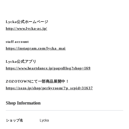
Lycka公式ホームページ
http://www.lycka-ac.jp/
staff account
https://instagram.com/lycka_mai
Lycka公式アプリ
https://www.heartdance.jp/pagedllog?shop=169
ZOZOTOWNにて一部商品展開中！
https://zozo.jp/shop/perkyroom/?p_scpid=31637
Shop Information
ショップ名
Lycka