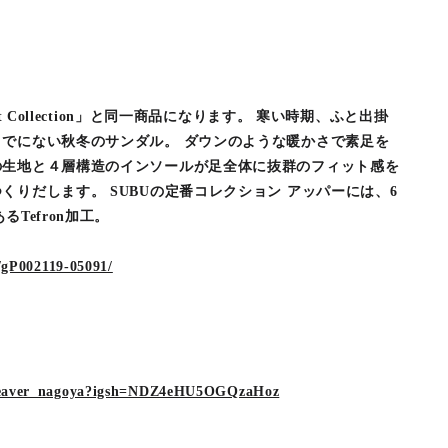
t Collection」と同一商品になります。 寒い時期、ふと出掛
でにない秋冬のサンダル。 ダウンのような暖かさで素足を
の生地と４層構造のインソールが足全体に抜群のフィット感を
くりだします。 SUBUの定番コレクション アッパーには、6
Tefron加工。
g/gP002119-05091/
/beaver_nagoya?igsh=NDZ4eHU5OGQzaHoz