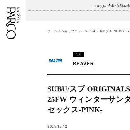
このたびの令和8年熊本
ホーム
ショップニュース
SUBU/スブ ORIGINAL
フロアガイド
ENGLISH
5F
施設案内・アクセス
繁体字
BEAVER
イベント・ポップアップ
簡体字
ニュース
한국어
SUBU/スブ ORIGINALS 
25FW ウィンターサン
レストラン・カフェ
ภาษาไทย
セックス-PINK-
TAX FREE
日本語
2025.12.12