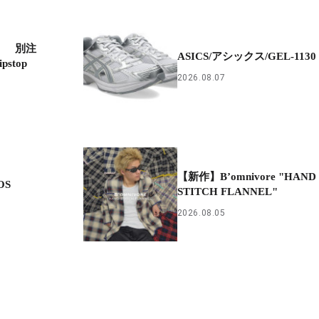
ズ】 別注
ASICS/アシックス/GEL-1130
ipstop
2026.08.07
【新作】B’omnivore "HAND
OS
STITCH FLANNEL"
2026.08.05