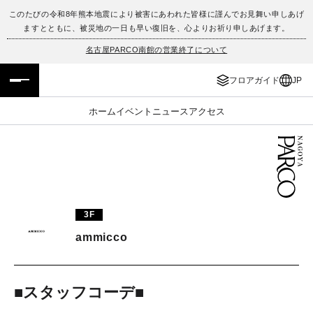
このたびの令和8年熊本地震により被害にあわれた皆様に謹んでお見舞い申しあげ
ますとともに、被災地の一日も早い復旧を、心よりお祈り申しあげます。
フロアガイド
ENGLISH
名古屋PARCO南館の営業終了について
施設案内・アクセス
繁体字
フロアガイド
JP
イベント・ポップアップ
簡体字
ホーム
イベント
ニュース
アクセス
ニュース
한국어
レストラン・カフェ
ภาษาไทย
TAX FREE
日本語
3F
ammicco
PARCOメンバーズ
■スタッフコーデ■
JP