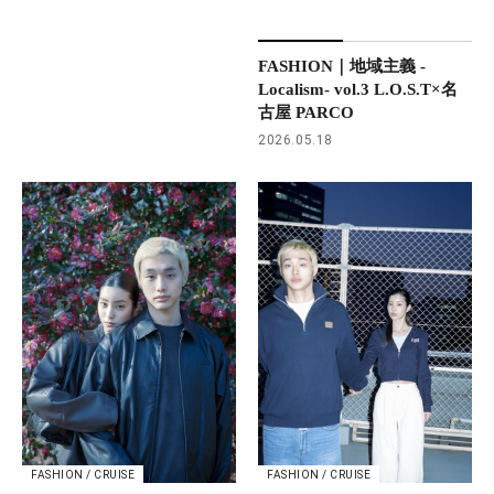
FASHION｜地域主義 -
Localism- vol.3 L.O.S.T×名
古屋 PARCO
2026.05.18
FASHION / CRUISE
FASHION / CRUISE