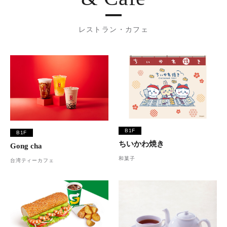
レストラン・カフェ
B1F
B1F
ちいかわ焼き
Gong cha
和菓子
台湾ティーカフェ