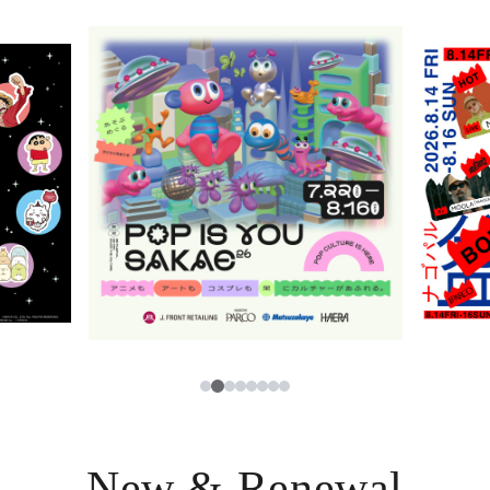
ニュース
한국어
レストラン・カフェ
ภาษาไทย
TAX FREE
日本語
PARCOメンバーズ
JP
3
1
2
4
5
6
7
8
New & Renewal