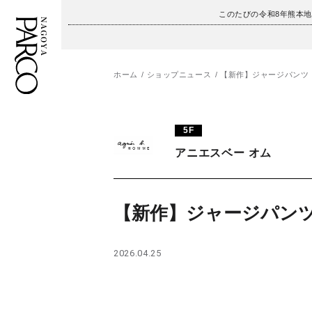
このたびの令和8年熊本
ホーム
ショップニュース
【新作】ジャージパンツ
フロアガイド
ENGLISH
5F
施設案内・アクセス
繁体字
アニエスベー オム
イベント・ポップアップ
簡体字
ニュース
한국어
【新作】ジャージパン
レストラン・カフェ
ภาษาไทย
2026.04.25
TAX FREE
日本語