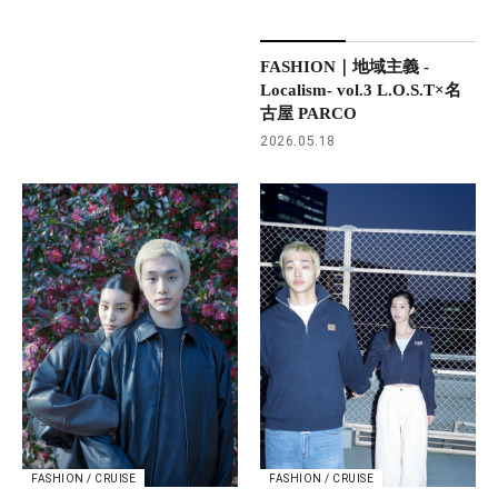
FASHION｜地域主義 -
Localism- vol.3 L.O.S.T×名
古屋 PARCO
2026.05.18
FASHION / CRUISE
FASHION / CRUISE