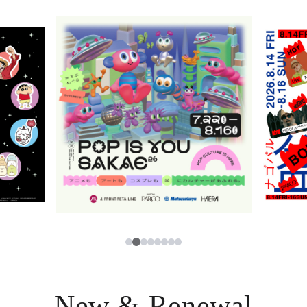
ニュース
한국어
レストラン・カフェ
ภาษาไทย
TAX FREE
日本語
PARCOメンバーズ
JP
3
1
2
4
5
6
7
8
New & Renewal