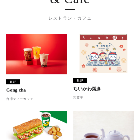
レストラン・カフェ
B1F
B1F
ちいかわ焼き
Gong cha
和菓子
台湾ティーカフェ