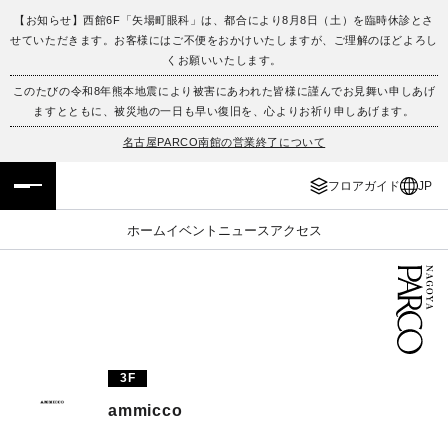
【お知らせ】西館6F「矢場町眼科」は、都合により8月8日（土）を臨時休診とさ
せていただきます。お客様にはご不便をおかけいたしますが、ご理解のほどよろし
フロアガイド
ENGLISH
くお願いいたします。
このたびの令和8年熊本地震により被害にあわれた皆様に謹んでお見舞い申しあげ
施設案内・アクセス
繁体字
ますとともに、被災地の一日も早い復旧を、心よりお祈り申しあげます。
名古屋PARCO南館の営業終了について
イベント・ポップアップ
簡体字
フロアガイド
JP
ニュース
한국어
ホーム
イベント
ニュース
アクセス
レストラン・カフェ
ภาษาไทย
TAX FREE
日本語
PARCOメンバーズ
3F
ammicco
JP