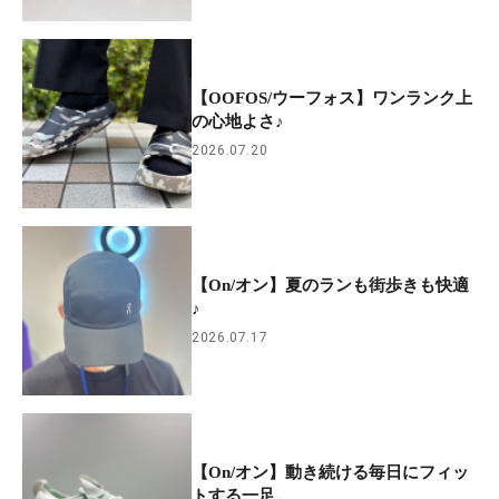
【OOFOS/ウーフォス】ワンランク上
の心地よさ♪
2026.07.20
【On/オン】夏のランも街歩きも快適
♪
2026.07.17
【On/オン】動き続ける毎日にフィッ
トする一足。