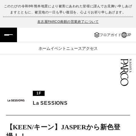
このたびの令和8年熊本地震により被害にあわれた皆様に謹んでお見舞い申しあげ
ますとともに、被災地の一日も早い復旧を、心よりお祈り申しあげます。
フロアガイド
ENGLISH
名古屋PARCO南館の営業終了について
施設案内・アクセス
繁体字
フロアガイド
JP
イベント・ポップアップ
簡体字
ホーム
イベント
ニュース
アクセス
ニュース
한국어
レストラン・カフェ
ภาษาไทย
TAX FREE
日本語
1F
La SESSIONS
PARCOメンバーズ
【KEEN/キーン】JASPERから新色登
JP