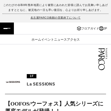
このたびの令和8年熊本地震により被害にあわれた皆様に謹んでお見舞い申しあげ
ますとともに、被災地の一日も早い復旧を、心よりお祈り申しあげます。
フロアガイド
ENGLISH
名古屋PARCO南館の営業終了について
施設案内・アクセス
繁体字
フロアガイド
JP
イベント・ポップアップ
簡体字
ホーム
イベント
ニュース
アクセス
ニュース
한국어
レストラン・カフェ
ภาษาไทย
TAX FREE
日本語
1F
La SESSIONS
PARCOメンバーズ
【OOFOS/ウーフォス】人気シリーズに
JP