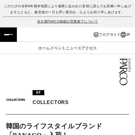
このたびの令和8年熊本地震により被害にあわれた皆様に謹んでお見舞い申しあげ
ますとともに、被災地の一日も早い復旧を、心よりお祈り申しあげます。
フロアガイド
ENGLISH
名古屋PARCO南館の営業終了について
施設案内・アクセス
繁体字
フロアガイド
JP
イベント・ポップアップ
簡体字
ホーム
イベント
ニュース
アクセス
ニュース
한국어
レストラン・カフェ
ภาษาไทย
TAX FREE
日本語
6F
COLLECTORS
PARCOメンバーズ
韓国のライフスタイルブランド
JP