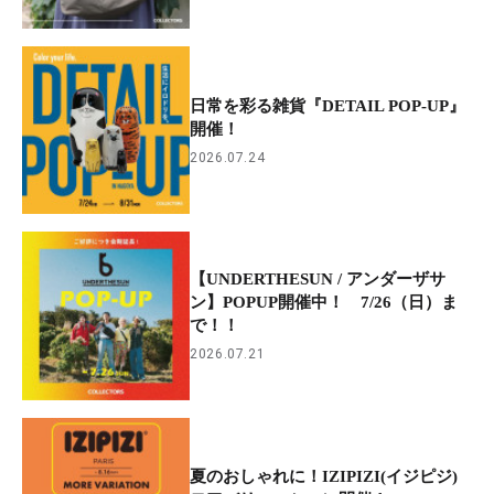
日常を彩る雑貨『DETAIL POP-UP』
開催！
2026.07.24
【UNDERTHESUN / アンダーザサ
ン】POPUP開催中！ 7/26（日）ま
で！！
2026.07.21
夏のおしゃれに！IZIPIZI(イジピジ)