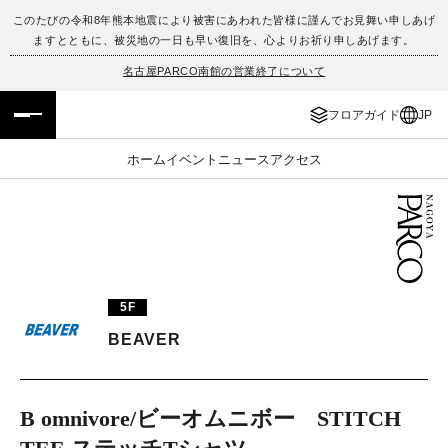
このたびの令和8年熊本地震により被害にあわれた皆様に謹んでお見舞い申しあげ
ますとともに、被災地の一日も早い復旧を、心よりお祈り申しあげます。
フロアガイド
ENGLISH
名古屋PARCO南館の営業終了について
施設案内・アクセス
繁体字
フロアガイド
JP
イベント・ポップアップ
簡体字
ホーム
イベント
ニュース
アクセス
ニュース
한국어
レストラン・カフェ
ภาษาไทย
TAX FREE
日本語
5F
BEAVER
PARCOメンバーズ
B omnivore/ビーオムニボー STITCH
JP