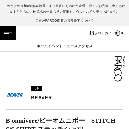
このたびの令和8年熊本地震により被害にあわれた皆様に謹んでお見舞い申しあげ
ますとともに、被災地の一日も早い復旧を、心よりお祈り申しあげます。
フロアガイド
ENGLISH
名古屋PARCO南館の営業終了について
施設案内・アクセス
繁体字
フロアガイド
JP
イベント・ポップアップ
簡体字
ホーム
イベント
ニュース
アクセス
ニュース
한국어
レストラン・カフェ
ภาษาไทย
TAX FREE
日本語
5F
BEAVER
PARCOメンバーズ
B omnivore/ビーオムニボー STITCH
JP