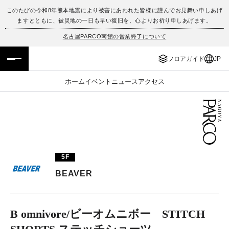
このたびの令和8年熊本地震により被害にあわれた皆様に謹んでお見舞い申しあげ
ますとともに、被災地の一日も早い復旧を、心よりお祈り申しあげます。
フロアガイド
ENGLISH
名古屋PARCO南館の営業終了について
施設案内・アクセス
繁体字
フロアガイド
JP
イベント・ポップアップ
簡体字
ホーム
イベント
ニュース
アクセス
ニュース
한국어
レストラン・カフェ
ภาษาไทย
TAX FREE
日本語
5F
BEAVER
PARCOメンバーズ
B omnivore/ビーオムニボー STITCH
JP