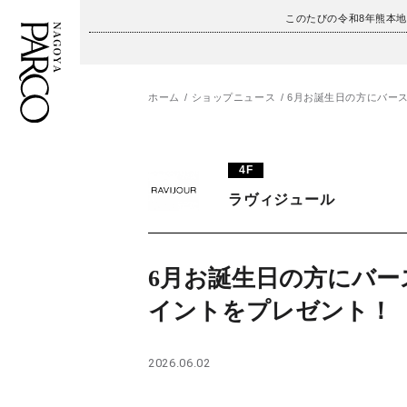
このたびの令和8年熊本
ホーム
ショップニュース
6月お誕生日の方にバー
フロアガイド
ENGLISH
4F
施設案内・アクセス
繁体字
ラヴィジュール
イベント・ポップアップ
簡体字
ニュース
한국어
6月お誕生日の方にバー
イントをプレゼント！
レストラン・カフェ
ภาษาไทย
TAX FREE
日本語
2026.06.02