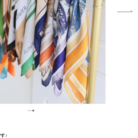
5
1
2
3
4
す♪