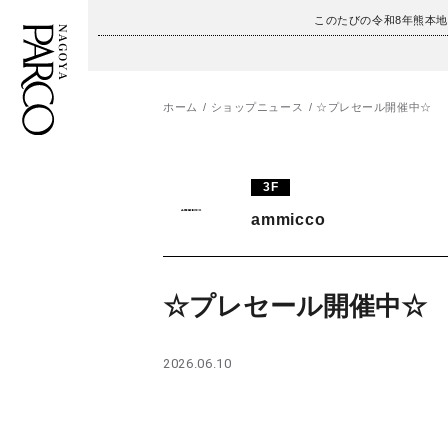
このたびの令和8年熊本
ホーム
ショップニュース
☆プレセール開催中☆
フロアガイド
ENGLISH
3F
施設案内・アクセス
繁体字
ammicco
イベント・ポップアップ
簡体字
ニュース
한국어
☆プレセール開催中☆
レストラン・カフェ
ภาษาไทย
2026.06.10
TAX FREE
日本語