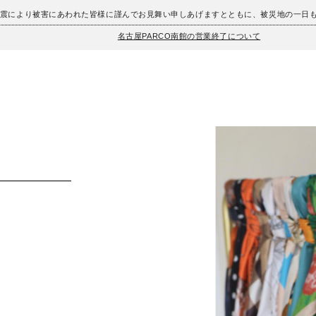
地震により被害にあわれた皆様に謹んでお見舞い申しあげますとともに、被災地の一日
名古屋PARCO南館の営業終了について