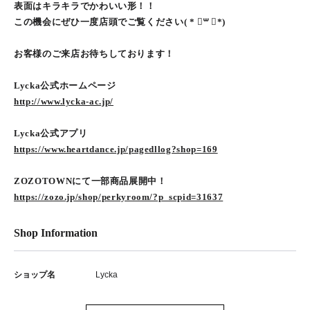
表面はキラキラでかわいい形！！
この機会にぜひ一度店頭でご覧ください( * ॑꒳ ॑*)
お客様のご来店お待ちしております！
Lycka公式ホームページ
http://www.lycka-ac.jp/
Lycka公式アプリ
https://www.heartdance.jp/pagedllog?shop=169
ZOZOTOWNにて一部商品展開中！
https://zozo.jp/shop/perkyroom/?p_scpid=31637
Shop Information
ショップ名
Lycka