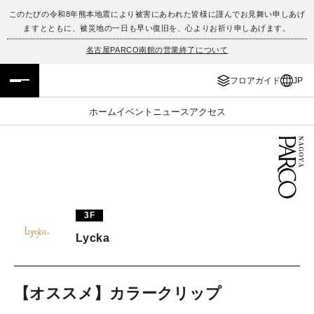
このたびの令和8年熊本地震により被害にあわれた皆様に謹んでお見舞い申しあげ
ますとともに、被災地の一日も早い復旧を、心よりお祈り申しあげます。
フロアガイド
ENGLISH
名古屋PARCO南館の営業終了について
施設案内・アクセス
繁体字
フロアガイド
JP
イベント・ポップアップ
簡体字
ホーム
イベント
ニュース
アクセス
ニュース
한국어
レストラン・カフェ
ภาษาไทย
TAX FREE
日本語
3F
Lycka
PARCOメンバーズ
【オススメ】カラークリップ
JP