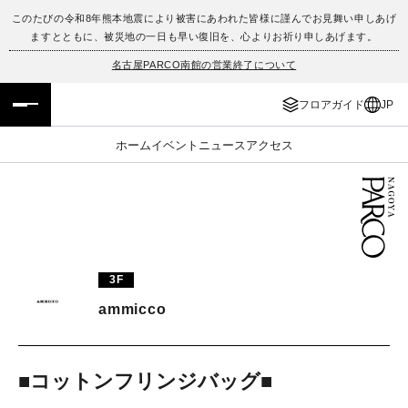
このたびの令和8年熊本地震により被害にあわれた皆様に謹んでお見舞い申しあげ
ますとともに、被災地の一日も早い復旧を、心よりお祈り申しあげます。
フロアガイド
ENGLISH
名古屋PARCO南館の営業終了について
施設案内・アクセス
繁体字
フロアガイド
JP
イベント・ポップアップ
簡体字
ホーム
イベント
ニュース
アクセス
ニュース
한국어
レストラン・カフェ
ภาษาไทย
TAX FREE
日本語
3F
ammicco
PARCOメンバーズ
■コットンフリンジバッグ■
JP