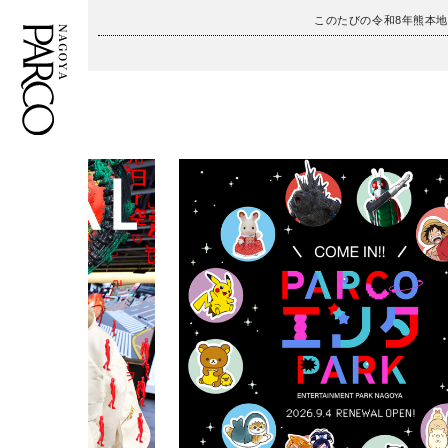
このたびの令和8年熊本
フロアガイド
ENGLISH
施設案内・アクセス
繁体字
イベント・ポップアップ
簡体字
ニュース
한국어
レストラン・カフェ
ภาษาไทย
TAX FREE
日本語