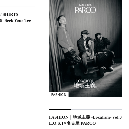
-SHIRTS
-Seek Your Tee-
FASHION
FASHION｜地域主義 -Localism- vol.3
L.O.S.T×名古屋 PARCO