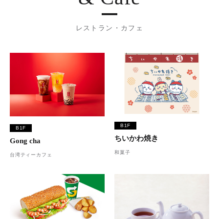
レストラン・カフェ
B1F
B1F
ちいかわ焼き
Gong cha
和菓子
台湾ティーカフェ