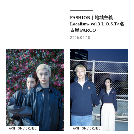
FASHION｜地域主義 -
Localism- vol.3 L.O.S.T×名
古屋 PARCO
2026.05.18
FASHION / CRUISE
FASHION / CRUISE