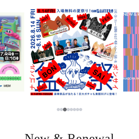
ニュース
한국어
レストラン・カフェ
ภาษาไทย
TAX FREE
日本語
PARCOメンバーズ
JP
3
1
2
4
5
6
7
8
New & Renewal