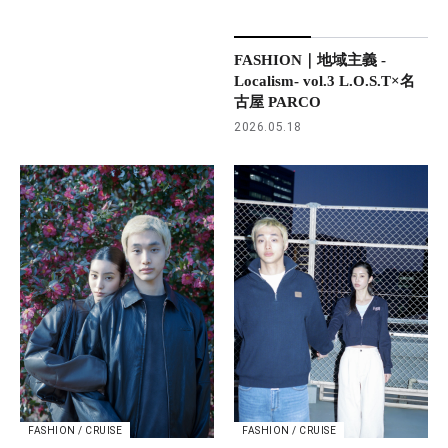
FASHION｜地域主義 -
Localism- vol.3 L.O.S.T×名
古屋 PARCO
2026.05.18
FASHION / CRUISE
FASHION / CRUISE