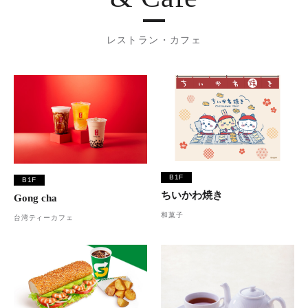
レストラン・カフェ
B1F
B1F
ちいかわ焼き
Gong cha
和菓子
台湾ティーカフェ