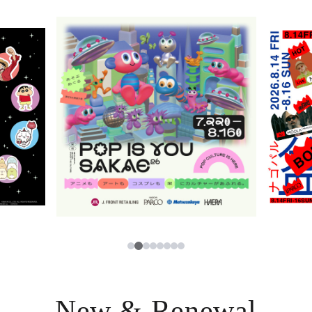
ニュース
한국어
レストラン・カフェ
ภาษาไทย
TAX FREE
日本語
PARCOメンバーズ
JP
3
1
2
4
5
6
7
8
New & Renewal