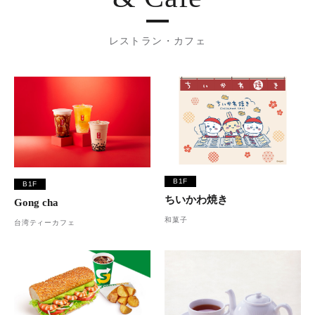
レストラン・カフェ
B1F
B1F
ちいかわ焼き
Gong cha
和菓子
台湾ティーカフェ