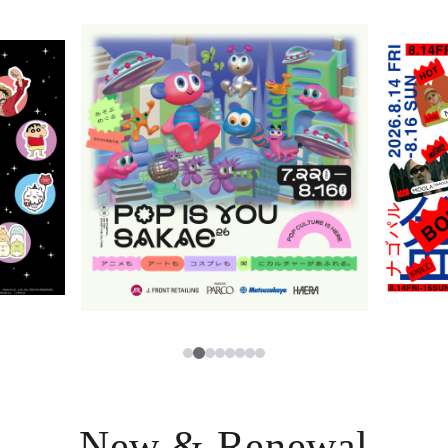
ニュース
한국어
レストラン・カフェ
ภาษาไทย
TAX FREE
日本語
PARCOメンバーズ
JP
3
1
2
4
5
6
7
8
New & Renewal