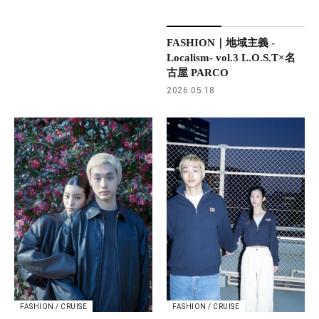
FASHION｜地域主義 -
Localism- vol.3 L.O.S.T×名
古屋 PARCO
2026.05.18
FASHION / CRUISE
FASHION / CRUISE