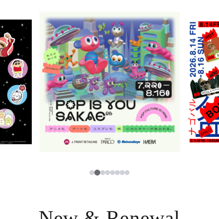
ニュース
한국어
レストラン・カフェ
ภาษาไทย
TAX FREE
日本語
PARCOメンバーズ
JP
3
1
2
4
5
6
7
8
New & Renewal