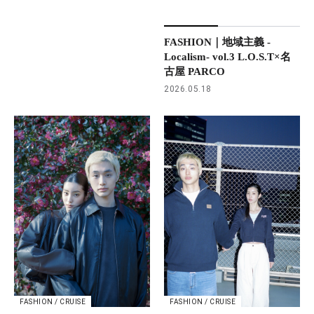
FASHION｜地域主義 -
Localism- vol.3 L.O.S.T×名
古屋 PARCO
2026.05.18
FASHION / CRUISE
FASHION / CRUISE