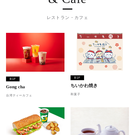
レストラン・カフェ
B1F
B1F
ちいかわ焼き
Gong cha
和菓子
台湾ティーカフェ