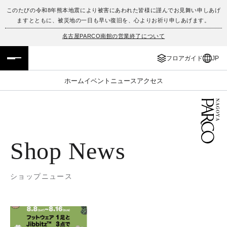
このたびの令和8年熊本地震により被害にあわれた皆様に謹んでお見舞い申しあげ
ますとともに、被災地の一日も早い復旧を、心よりお祈り申しあげます。
フロアガイド
ENGLISH
名古屋PARCO南館の営業終了について
施設案内・アクセス
繁体字
フロアガイド
JP
イベント・ポップアップ
簡体字
ホーム
イベント
ニュース
アクセス
ニュース
한국어
レストラン・カフェ
ภาษาไทย
Shop News
TAX FREE
日本語
ショップニュース
PARCOメンバーズ
JP