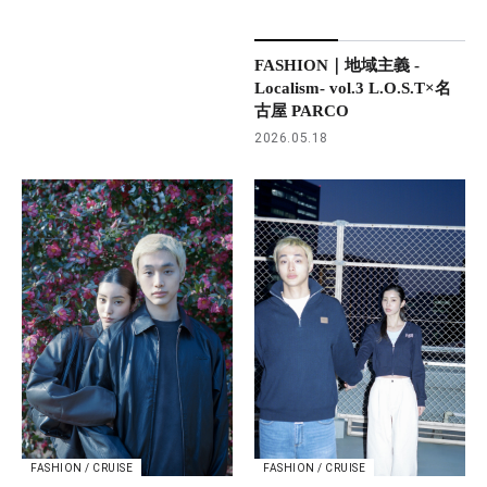
FASHION｜地域主義 -
Localism- vol.3 L.O.S.T×名
古屋 PARCO
2026.05.18
FASHION / CRUISE
FASHION / CRUISE