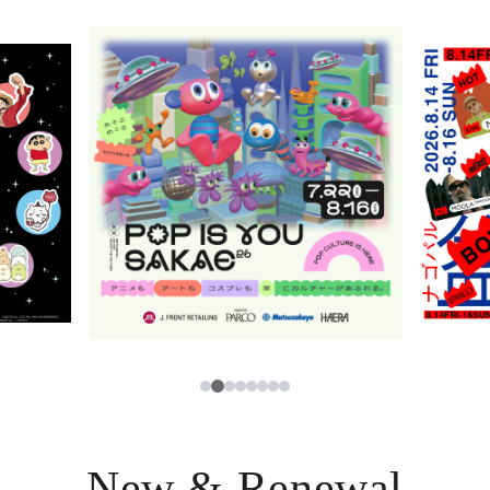
ニュース
한국어
レストラン・カフェ
ภาษาไทย
TAX FREE
日本語
PARCOメンバーズ
JP
2
1
3
4
5
6
7
8
New & Renewal