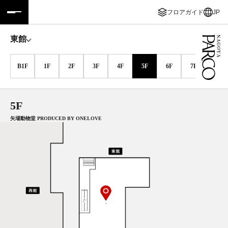
フロアガイド
JP
フロアガイド
ENGLISH
東館
施設案内・アクセス
繁体字
B1F
1F
2F
3F
4F
5F
6F
7F
8F
イベント・ポップアップ
簡体字
5F
ニュース
한국어
矢場動物堂 PRODUCED BY ONELOVE
レストラン・カフェ
ภาษาไทย
TAX FREE
日本語
PARCOメンバーズ
JP