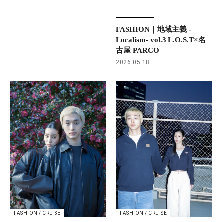
FASHION｜地域主義 -
Localism- vol.3 L.O.S.T×名
古屋 PARCO
2026.05.18
FASHION / CRUISE
FASHION / CRUISE