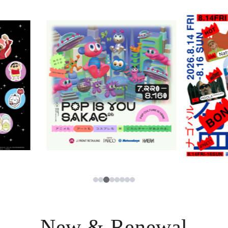
ニュース
한국어
レストラン・カフェ
ภาษาไทย
TAX FREE
日本語
PARCOメンバーズ
JP
3
1
2
4
5
6
7
8
New & Renewal