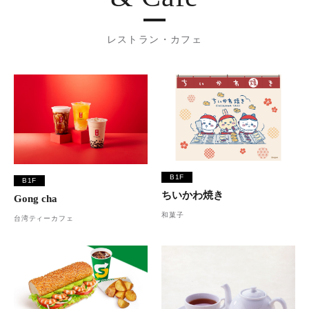
レストラン・カフェ
B1F
B1F
ちいかわ焼き
Gong cha
和菓子
台湾ティーカフェ