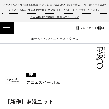
このたびの令和8年熊本地震により被害にあわれた皆様に謹んでお見舞い申しあげ
ますとともに、被災地の一日も早い復旧を、心よりお祈り申しあげます。
フロアガイド
ENGLISH
名古屋PARCO南館の営業終了について
施設案内・アクセス
繁体字
フロアガイド
JP
イベント・ポップアップ
簡体字
ホーム
イベント
ニュース
アクセス
ニュース
한국어
レストラン・カフェ
ภาษาไทย
TAX FREE
日本語
5F
アニエスベー オム
PARCOメンバーズ
【新作】麻混ニット
JP