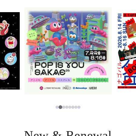
ニュース
한국어
レストラン・カフェ
ภาษาไทย
TAX FREE
日本語
PARCOメンバーズ
JP
2
1
3
4
5
6
7
8
New & Renewal