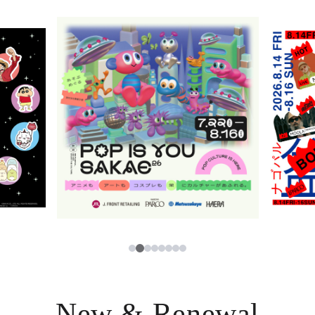
ニュース
한국어
レストラン・カフェ
ภาษาไทย
TAX FREE
日本語
PARCOメンバーズ
JP
2
1
3
4
5
6
7
8
New & Renewal