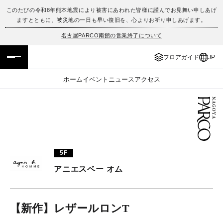
このたびの令和8年熊本地震により被害にあわれた皆様に謹んでお見舞い申しあげ
ますとともに、被災地の一日も早い復旧を、心よりお祈り申しあげます。
フロアガイド
ENGLISH
名古屋PARCO南館の営業終了について
施設案内・アクセス
繁体字
フロアガイド
JP
イベント・ポップアップ
簡体字
ホーム
イベント
ニュース
アクセス
ニュース
한국어
レストラン・カフェ
ภาษาไทย
TAX FREE
日本語
5F
アニエスベー オム
PARCOメンバーズ
【新作】レザールロンT
JP