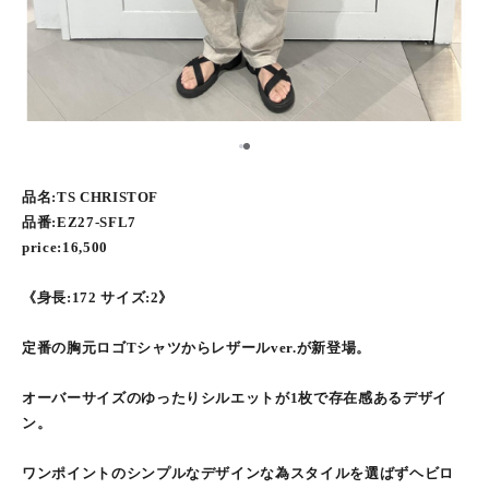
1
2
品名:TS CHRISTOF
品番:EZ27-SFL7
price:16,500
《身長:172 サイズ:2》
定番の胸元ロゴTシャツからレザールver.が新登場。
オーバーサイズのゆったりシルエットが1枚で存在感あるデザイ
ン。
ワンポイントのシンプルなデザインな為スタイルを選ばずヘビロ