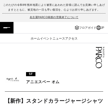
このたびの令和8年熊本地震により被害にあわれた皆様に謹んでお見舞い申しあげ
ますとともに、被災地の一日も早い復旧を、心よりお祈り申しあげます。
フロアガイド
ENGLISH
名古屋PARCO南館の営業終了について
施設案内・アクセス
繁体字
フロアガイド
JP
イベント・ポップアップ
簡体字
ホーム
イベント
ニュース
アクセス
ニュース
한국어
レストラン・カフェ
ภาษาไทย
TAX FREE
日本語
5F
アニエスベー オム
PARCOメンバーズ
【新作】スタンドカラージャージシャツ
JP