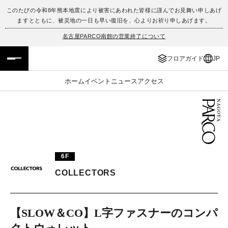
このたびの令和8年熊本地震により被害にあわれた皆様に謹んでお見舞い申しあげ
ますとともに、被災地の一日も早い復旧を、心よりお祈り申しあげます。
フロアガイド
ENGLISH
名古屋PARCO南館の営業終了について
施設案内・アクセス
繁体字
フロアガイド
JP
イベント・ポップアップ
簡体字
ホーム
イベント
ニュース
アクセス
ニュース
한국어
レストラン・カフェ
ภาษาไทย
TAX FREE
日本語
6F
COLLECTORS
PARCOメンバーズ
【SLOW＆CO】L字ファスナーのコンパ
JP