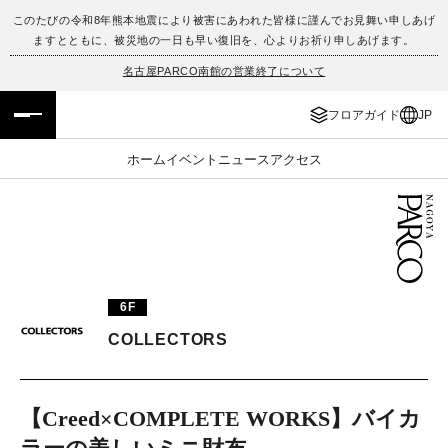
このたびの令和8年熊本地震により被害にあわれた皆様に謹んでお見舞い申しあげ
ますとともに、被災地の一日も早い復旧を、心よりお祈り申しあげます。
フロアガイド
ENGLISH
名古屋PARCO南館の営業終了について
施設案内・アクセス
繁体字
フロアガイド
JP
イベント・ポップアップ
簡体字
ホーム
イベント
ニュース
アクセス
ニュース
한국어
レストラン・カフェ
ภาษาไทย
TAX FREE
日本語
6F
COLLECTORS
PARCOメンバーズ
【Creed×COMPLETE WORKS】バイカ
JP