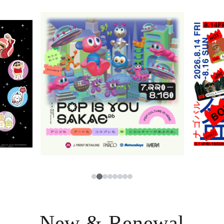
ニュース
한국어
レストラン・カフェ
ภาษาไทย
TAX FREE
日本語
PARCOメンバーズ
JP
3
1
2
4
5
6
7
8
New & Renewal