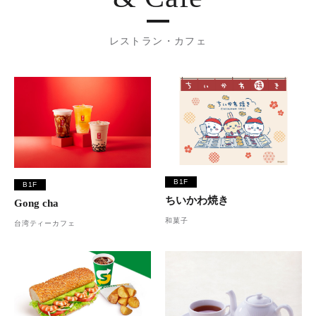
レストラン・カフェ
B1F
B1F
ちいかわ焼き
Gong cha
和菓子
台湾ティーカフェ