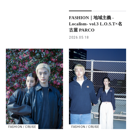
FASHION｜地域主義 -
Localism- vol.3 L.O.S.T×名
古屋 PARCO
2026.05.18
FASHION / CRUISE
FASHION / CRUISE